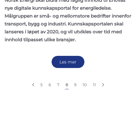
Norsk Energi skal bidra med faglig innhold til Enovas
nye digitale kunnskapsportal for energiledelse.
Målgruppen er små- og mellomstore bedrifter innenfor
transport, bygg og industri. Kunnskapsportalen skal
lanseres i løpet av 2020, og vil utvikles over tid med
innhold tilpasset ulike bransjer.
Les mer
5
6
7
8
9
10
11