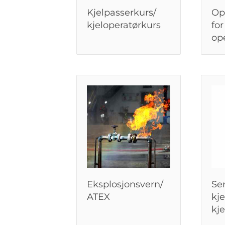
Kjelpasserkurs/
Op
kjeloperatørkurs
for
op
Eksplosjonsvern/
Ser
ATEX
kj
kje