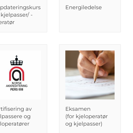
pdateringskurs
Energiledelse
 kjelpasser/ -
eratør
tifisering av
Eksamen
elpassere og
(for kjeloperatør
loperatører
og kjelpasser)