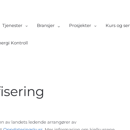
Tjenester
Bransjer
Prosjekter
Kurs og ser
ergi Kontroll
fisering
r en av landets ledende arrangører av
mt
Oppdateringskurs
. Mer informasjon om kjelkursene