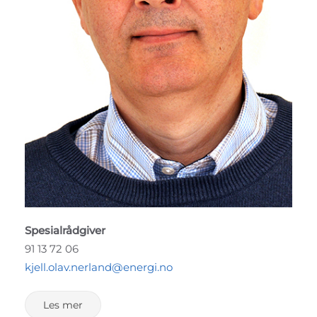
Spesialrådgiver
91 13 72 06
kjell.olav.nerland@energi.no
Les mer