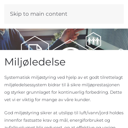
Skip to main content
Miljøledelse
Systematisk miljøstyring ved hjelp av et godt tilrettelagt
miljøledelsessystem bidrar til å sikre miljøprestasjonen
og styrker grunnlaget for kontinuerlig forbedring. Dette
vet vi er viktig for mange av våre kunder.
God miljøstyring sikrer at utslipp til luft/vann/jord holdes
innenfor fastsatte krav og mål, energiforbruket og
avfallsvolumet blir redusert, og at effektive og varige