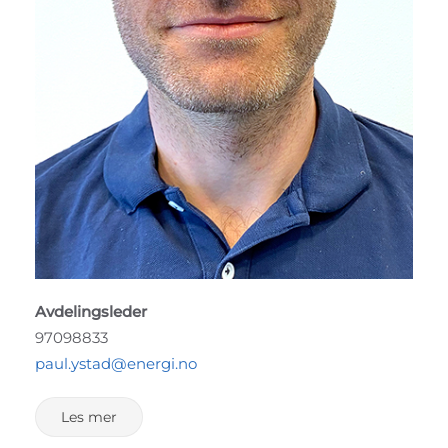
Avdelingsleder
97098833
paul.ystad@energi.no
Les mer