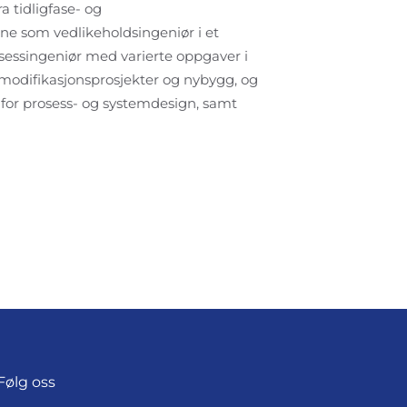
a tidligfase- og
ene som vedlikeholdsingeniør i et
sessingeniør med varierte oppgaver i
 modifikasjonsprosjekter og nybygg, og
for prosess- og systemdesign, samt
Følg oss