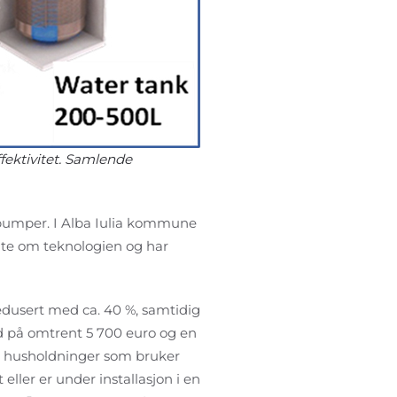
ektivitet. Samlende
epumper. I Alba Iulia kommune
alte om teknologien og har
redusert med ca. 40 %, samtidig
d på omtrent 5 700 euro og en
ke husholdninger som bruker
eller er under installasjon i en