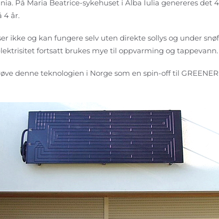
nia. På Maria Beatrice-sykehuset i Alba Iulia genereres det
 4 år.
r ikke og kan fungere selv uten direkte sollys og under snøf
elektrisitet fortsatt brukes mye til oppvarming og tappevann.
røve denne teknologien i Norge som en spin-off til GREENER-p