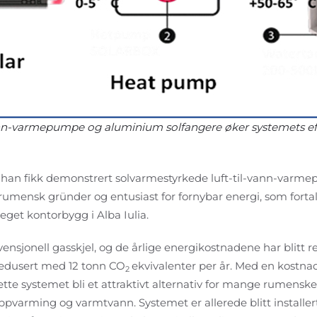
ann-varmepumpe og aluminium solfangere øker systemets eff
r han fikk demonstrert solvarmestyrkede luft-til-vann-varm
 rumensk gründer og entusiast for fornybar energi, som fort
 eget kontorbygg i Alba Iulia.
ensjonell gasskjel, og de årlige energikostnadene har blitt 
 redusert med 12 tonn CO
ekvivalenter per år. Med en kostna
2
dette systemet bli et attraktivt alternativ for mange rumens
 oppvarming og varmtvann. Systemet er allerede blitt installert 