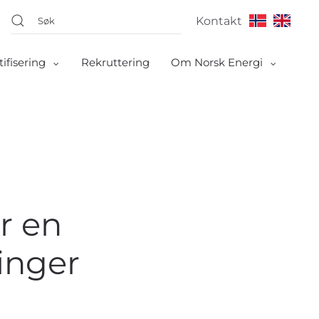
Kontakt
tifisering
Rekruttering
Om Norsk Energi
r en
inger