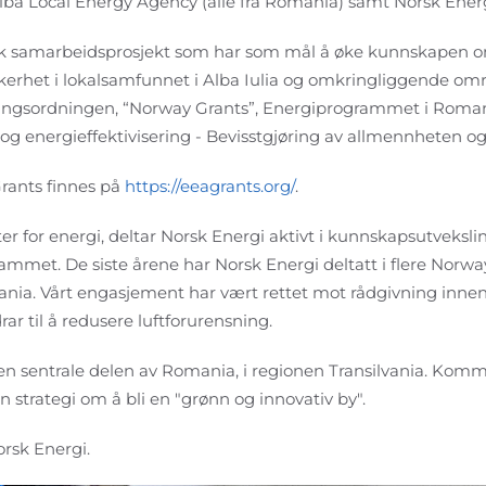
Alba Local Energy Agency (alle fra Romania) samt Norsk Energ
 samarbeidsprosjekt som har som mål å øke kunnskapen om
kkerhet i lokalsamfunnet i Alba Iulia og omkringliggende omr
ingsordningen, “Norway Grants”, Energiprogrammet i Roman
g energieffektivisering - Bevisstgjøring av allmennheten og
rants finnes på
https://eeagrants.org/
.
 for energi, deltar Norsk Energi aktivt i kunnskapsutveksli
met. De siste årene har Norsk Energi deltatt i flere Norway
mania. Vårt engasjement har vært rettet mot rådgivning inne
ar til å redusere luftforurensning.
n sentrale delen av Romania, i regionen Transilvania. Kommun
n strategi om å bli en "grønn og innovativ by".
orsk Energi.