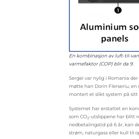
En kombinasjon av luft-til-v
varmefaktor (COP) blir da 9.
Sergei var nylig i Romania de
møtte han Dorin Flerseriu, en
montert et slikt system på sitt
Systemet har erstattet en konv
som CO
-utslippene har blitt
2
nedbetalingstid på 6 år, kan 
strøm, naturgass eller kull til