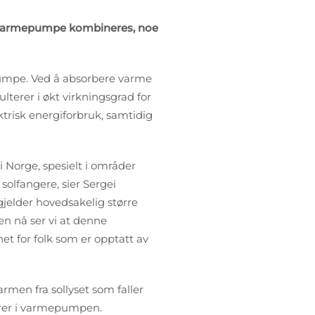
en varmepumpe kombineres, noe
umpe. Ved å absorbere varme
terer i økt virkningsgrad for
risk energiforbruk, samtidig
Norge, spesielt i områder
 solfangere, sier Sergei
gjelder hovedsakelig større
en nå ser vi at denne
het for folk som er opptatt av
men fra sollyset som faller
erer i varmepumpen.