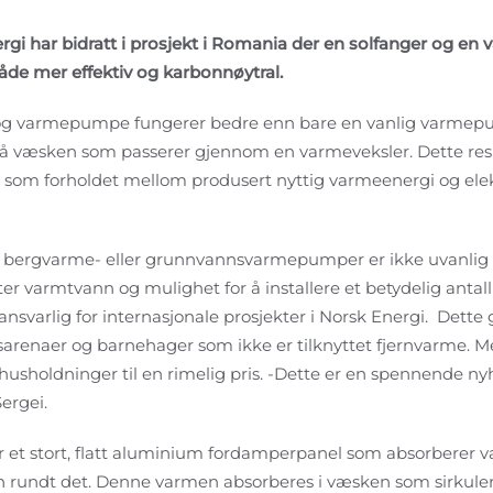
ergi har bidratt i prosjekt i Romania der en solfanger og 
de mer effektiv og karbonnøytral.
og varmepumpe fungerer bedre enn bare en vanlig varmep
på væsken som passerer gjennom en varmeveksler. Dette resul
om forholdet mellom produsert nyttig varmeenergi og elekt
 bergvarme- eller grunnvannsvarmepumper er ikke uvanlig i 
ter varmtvann og mulighet for å installere et betydelig antall
ansvarlig for internasjonale prosjekter i Norsk Energi. Dette 
sarenaer og barnehager som ikke er tilknyttet fjernvarme. M
 husholdninger til en rimelig pris. -Dette er en spennende ny
ergei.
et stort, flatt aluminium fordamperpanel som absorberer var
ten rundt det. Denne varmen absorberes i væsken som sirkul