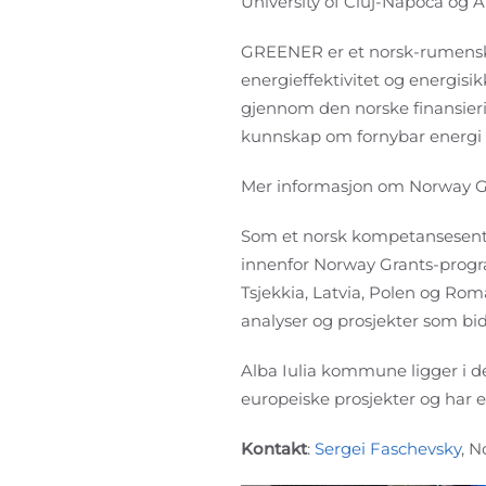
University of Cluj-Napoca og 
GREENER er et norsk-rumensk
energieffektivitet og energisi
gjennom den norske finansier
kunnskap om fornybar energi o
Mer informasjon om Norway G
Som et norsk kompetansesenter
innenfor Norway Grants-program
Tsjekkia, Latvia, Polen og Ro
analyser og prosjekter som bidr
Alba Iulia kommune ligger i de
europeiske prosjekter og har e
Kontakt
:
Sergei Faschevsky
, N