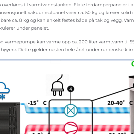
verføres til varmtvannstanken. Flate fordamperpaneler i a
nvensjonelt vakuumsolpanel veier ca. 50 kg og krever solid 
are ca. 8 kg og kan enkelt festes både på tak og vegg. Var
rkulerer under panelet.
g varmepumpe kan varme opp ca. 200 liter varmtvann til 55
r høyere. Dette gjelder nesten hele året under rumenske klim