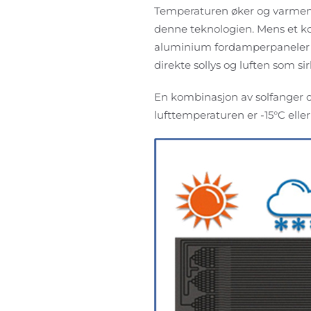
Temperaturen øker og varmen o
denne teknologien. Mens et ko
aluminium fordamperpaneler b
direkte sollys og luften som si
En kombinasjon av solfanger o
lufttemperaturen er -15°C elle