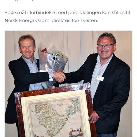
Spørsmål i forbindelse med pristildelingen kan stilles til
Norsk Energi v/adm. direktør Jon Tveiten.