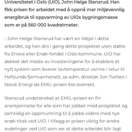
Universitetet i Oslo (UiO), John Helge Stensrud. Han
fikk prisen for arbeidet med å oppnå mer miljøvennlig
energibruk til oppvarming av UiOs bygningsmasse
som er på 560 000 kvadratmeter.
- John Helge Stensrud har vært en ildsjel i dette
arbeidet, og han dro i gang dette prosjektet uten støtte
fra Enova eller Enøk-fondet i Oslo kommune. UiO har
dekket det meste av investeringene for å etablere et
nytt system som leverer lavtemperatur varme i retur til
Hafslunds fjernvarmenett, sa adm. direktør Jon Tveiten i
Norsk Energi da EMIL-prisen ble overrakt.
Stensrud understreket at EMIL-prisen en fin
anerkjennelse for alle som har jobbet med prosjektet og
samtidig en oppmuntring til å jobbe videre med nye
enøk-titak ved UiO. I tillegg er prisen viktig for andre
avdelinger ved UiO som ser at dette arbeidet blir lagt