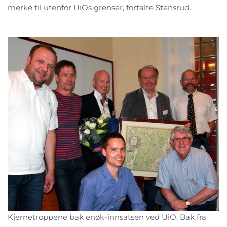
merke til utenfor UiOs grenser, fortalte Stensrud.
Kjernetroppene bak enøk-innsatsen ved UiO. Bak fra