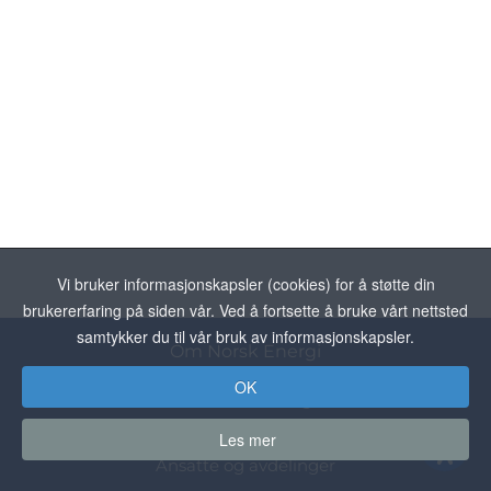
Vi bruker informasjonskapsler (cookies) for å støtte din
brukererfaring på siden vår. Ved å fortsette å bruke vårt nettsted
samtykker du til vår bruk av informasjonskapsler.
Om Norsk Energi
OK
Om Norsk Energi
Personvern
Les mer
Ansatte og avdelinger