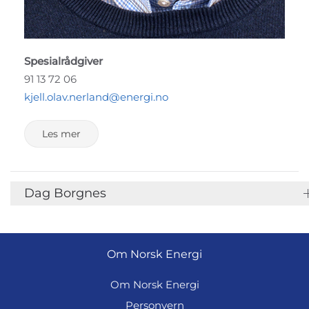
Spesialrådgiver
91 13 72 06
kjell.olav.nerland@energi.no
Les mer
Dag Borgnes
Om Norsk Energi
Om Norsk Energi
Personvern