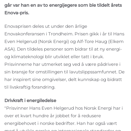
går var han en av to energijegere som ble tildelt årets
Enova-pris.
Enovaprisen deles ut under den årlige
Enovakonferansen i Trondheim. Prisen gikk i år til Hans
Even Helgerud (Norsk Energi) og Alf-Tore Haug (Elkem
ASA). Den tildeles personer som bidrar til at ny energi-
og klimateknologi blir utviklet eller tatt i bruk.
Prisvinnerne har utmerket seg ved å være pådrivere i
sin bransje for omstillingen til lavutslippssamfunnet. De
har inspirert sine omgivelser, delt kunnskap og bidratt
til livskraftig forandring.
Drivkraft i energiledelse
"Prisvinner Hans Even Helgerud hos Norsk Energi har i
over et kvart hundre år jobbet for å redusere
energibehovet i norske bedrifter. Han har også vært
med å utvikle norske og internasjonale standarder og