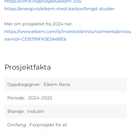
https://climit.no/prosjekt/elkem-ccs/
https://energi.no/elkem-med-karbonfangst-studier
Mer om prosjektet fra 2024 her:
https://www.elkem.com/is/investor/announcements/anno
itemid=CEB799FA3E5A68E6
Prosjektfakta
Oppdragsgiver:
Elkem Rana
Periode:
2024–2025
Bransje:
Industri
Omfang:
Forprosjekt for et