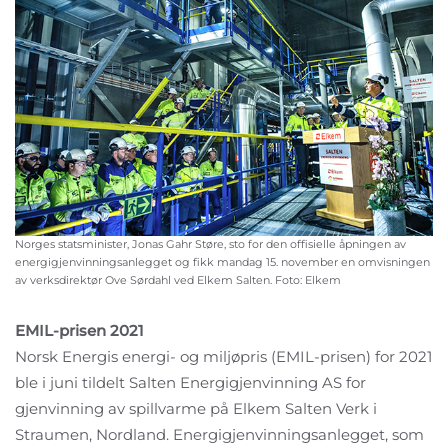
Norges statsminister, Jonas Gahr Støre, sto for den offisielle åpningen av
energigjenvinningsanlegget og fikk mandag 15. november en omvisningen
av verksdirektør Ove Sørdahl ved Elkem Salten. Foto: Elkem
EMIL-prisen 2021
Norsk Energis energi- og miljøpris (EMIL-prisen) for 2021
ble i juni tildelt Salten Energigjenvinning AS for
gjenvinning av spillvarme på Elkem Salten Verk i
Straumen, Nordland. Energigjenvinningsanlegget, som